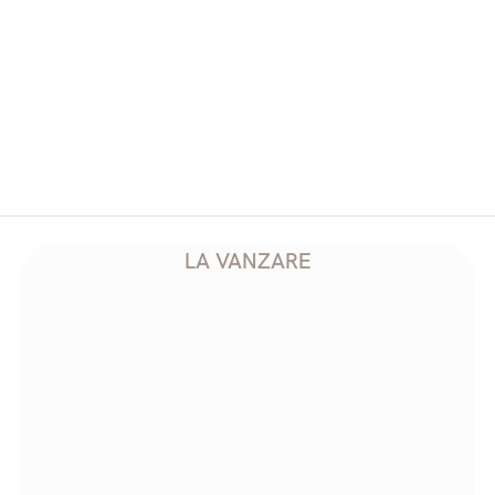
Ambasador Premium Residence
Ap P01
2
Etaj
0
C
65.07
m2
U
46.74
m2
LA VANZARE