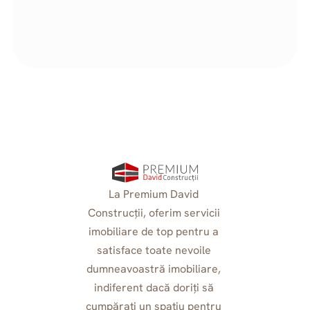
River Side Residence
Confort și liniște, cu o priveliște deosebită în 
Oradea.
La Premium David 
Construcții, oferim servicii 
imobiliare de top pentru a 
satisface toate nevoile 
dumneavoastră imobiliare, 
indiferent dacă doriți să 
cumpărați un spațiu pentru 