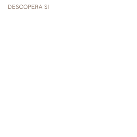
DESCOPERA SI
Ambasador Premium Residence
Ap 403
2
Etaj
4
C
50.92
m2
U
37
m2