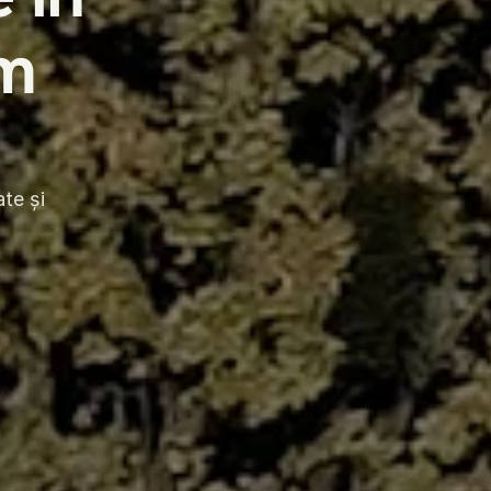
m 
te și 