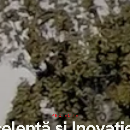
PROIECTE
elență și Inovație