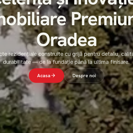
mobiliare Premiu
Oradea
te rezidențiale construite cu grijă pentru detaliu, calita
durabilitate — de la fundație până la ultima finisare.
Acasa
Despre noi