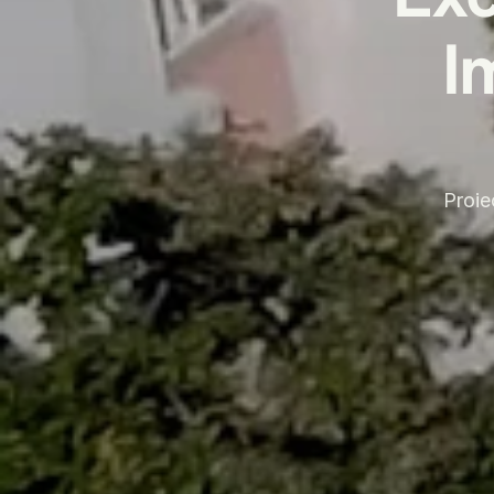
I
Proiec