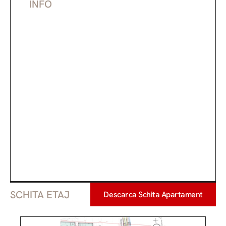
INFO
Etaj
1
m2
36.5
m2
Suprafață Construită
44.19
Nr. Camere
2
Nr. Băi
1
Nr. Terase
0
SCHITA ETAJ
Descarca Schita Apartament