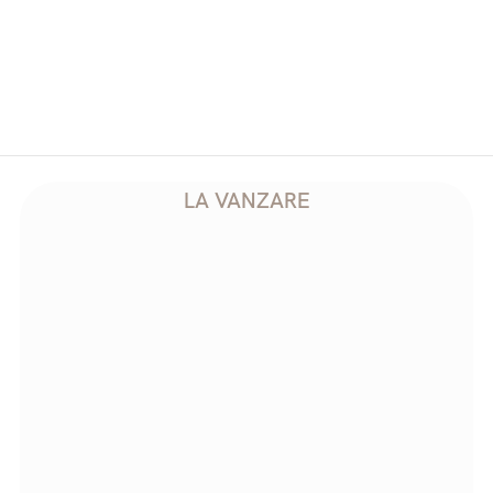
Ap P02
1
Etaj
0
C
71.44
m2
U
51.13
m2
LA VANZARE