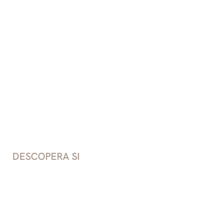
Ambasador Premium Residence
Ap P01
2
Etaj
0
C
65.07
m2
U
46.74
m2
DESCOPERA SI