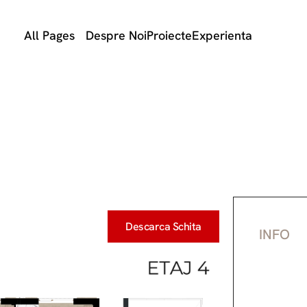
All Pages
Despre Noi
Proiecte
Experienta
Descarca Schita
INFO
O cam