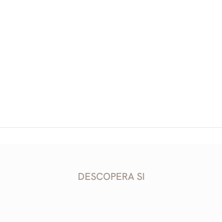
River Side Residence
ETAJ 5
DESCOPERA SI