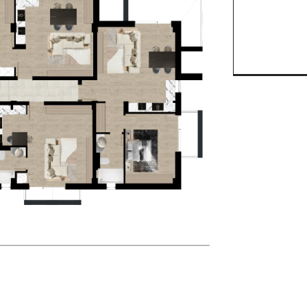
Două 
Trei c