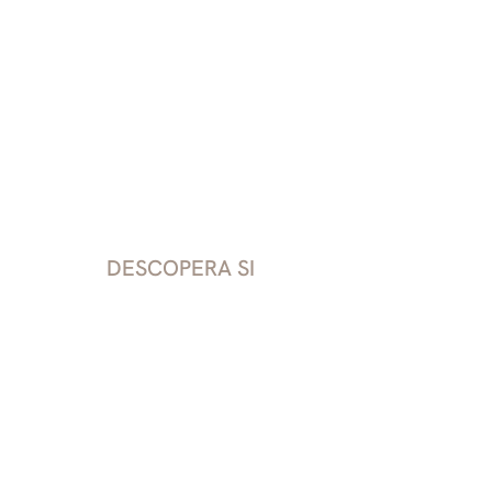
River Side Residence
403
2
Etaj
4
DESCOPERA SI
Disponibil